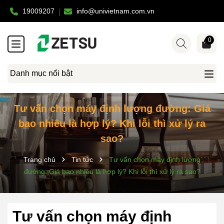
19009207
info@univietnam.com.vn
0
Danh mục nổi bật
Tư vấn chọn máy định lượng đường: Giá
bao nhiêu là hợp lý? Khi lỗi thì xử lý ra
sao?
Trang chủ
Tin tức
Tư vấn chọn máy định lượng
đường: Giá bao nhiêu là hợp lý? Khi lỗi thì xử lý ra sao?
Tư vấn chọn máy định