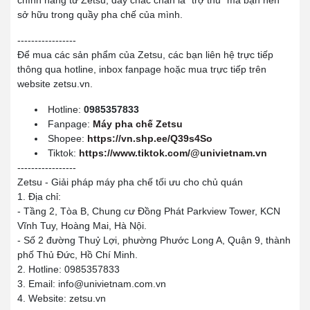
sở hữu trong quầy pha chế của mình.
-----------------
Để mua các sản phẩm của Zetsu, các bạn liên hệ trực tiếp
thông qua hotline, inbox fanpage hoặc mua trực tiếp trên
website zetsu.vn.
Hotline:
0985357833
Fanpage:
Máy pha chế Zetsu
Shopee:
https://vn.shp.ee/Q39s4So
Tiktok:
https://www.tiktok.com/@univietnam.vn
-----------------
Zetsu - Giải pháp máy pha chế tối ưu cho chủ quán
1. Địa chỉ:
- Tầng 2, Tòa B, Chung cư Đồng Phát Parkview Tower, KCN
Vĩnh Tuy, Hoàng Mai, Hà Nội.
- Số 2 đường Thuỷ Lợi, phường Phước Long A, Quận 9, thành
phố Thủ Đức, Hồ Chí Minh.
2. Hotline: 0985357833
3. Email: info@univietnam.com.vn
4. Website: zetsu.vn