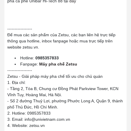
pha cà phê Unibar Hi-Tech 88 tại
đây
-----------------
Để mua các sản phẩm của Zetsu, các bạn liên hệ trực tiếp
thông qua hotline, inbox fanpage hoặc mua trực tiếp trên
website zetsu.vn.
Hotline:
0985357833
Fanpage:
Máy pha chế Zetsu
-----------------
Zetsu - Giải pháp máy pha chế tối ưu cho chủ quán
1. Địa chỉ:
- Tầng 2, Tòa B, Chung cư Đồng Phát Parkview Tower, KCN
Vĩnh Tuy, Hoàng Mai, Hà Nội.
- Số 2 đường Thuỷ Lợi, phường Phước Long A, Quận 9, thành
phố Thủ Đức, Hồ Chí Minh.
2. Hotline: 0985357833
3. Email: info@univietnam.com.vn
4. Website: zetsu.vn