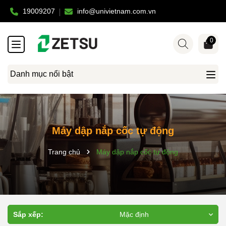
19009207
info@univietnam.com.vn
0
Danh mục nổi bật
Máy dập nắp cốc tự động
Trang chủ
Máy dập nắp cốc tự động
Sắp xếp:
Mặc định